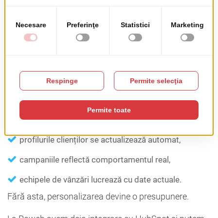
vânzărilor, marketingului și
operațiunilor
Sistemele CRM ajung adesea silozuri izolate.
Rezervările sunt într-un sistem. Lead-urile în altul.
Suportul în altă parte.
Integrarea le conectează.
Când este făcută corect:
profilurile clienților se actualizează automat,
campaniile reflectă comportamentul real,
echipele de vânzări lucrează cu date actuale.
Fără asta, personalizarea devine o presupunere.