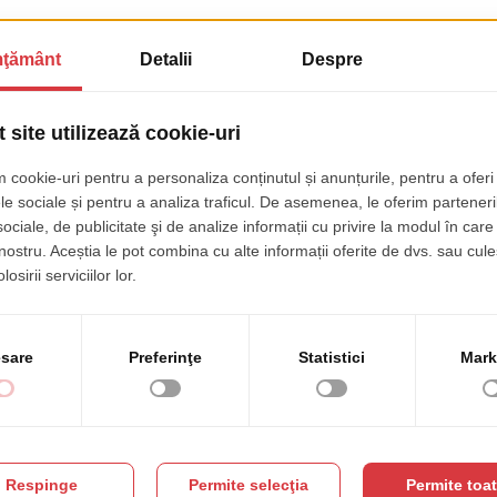
modat si invechit din punct de vedere tehnic si nu mai refle
oape imposibil de navigat de pe un dispozitiv mobil. Profe
nformatica al liceului a luat initiativa sa inlocuiasca ve
tusi, costul era principalul obstacol in acest demers.
ul prin dezvoltarea gratuita a website-ului lor. Fiind unul
eram ca este important sa rasplatim comunitatea din care f
bil sa educe unii dintre viitorii nostri colegi.
si PHP, am construit un website atractiv vizual, usor de n
ulti vizitatori.