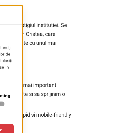
cta prestigiul institutiei. Se
sorul Marin Cristea, care
chiul website cu unul mai
 dintre cei mai importanti
acem parte si sa sprijinim o
avigat, rapid si mobile-friendly