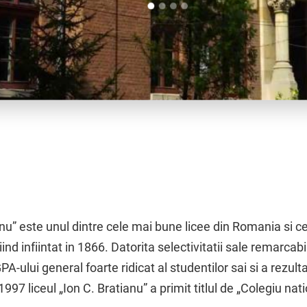
anu” este unul dintre cele mai bune licee din Romania si c
iind infiintat in 1866. Datorita selectivitatii sale remarca
PA-ului general foarte ridicat al studentilor sai si a rezul
1997 liceul „Ion C. Bratianu” a primit titlul de „Colegiu nati