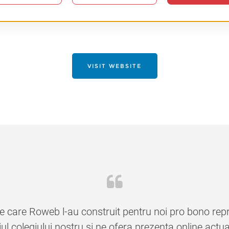
VISIT WEBSITE
e care Roweb l-au construit pentru noi pro bono rep
giul colegiului nostru si ne ofera prezenta online ac