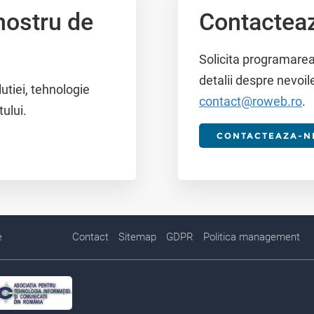
nostru de
Contactea
Solicita programarea
detalii despre nevoil
lutiei, tehnologie
contact@roweb.ro
.
tului.
CONTACTEAZA-N
e
Contact
Sitemap
GDPR
Politica management