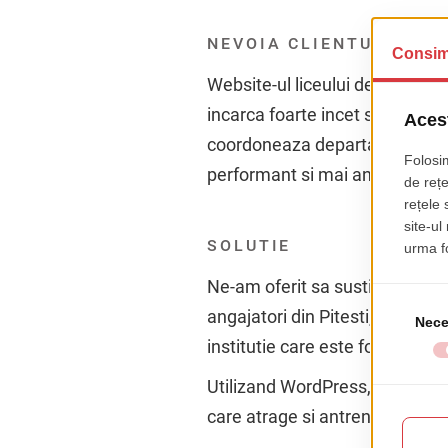
NEVOIA CLIENTULUI
Website-ul liceului devenise de
incarca foarte incet si era apr
coordoneaza departamentul de i
performant si mai antrenant. To
SOLUTIE
Ne-am oferit sa sustinem colegi
angajatori din Pitesti, consid
institutie care este foarte proba
Utilizand WordPress, Bootstrap 
care atrage si antreneaza mai m