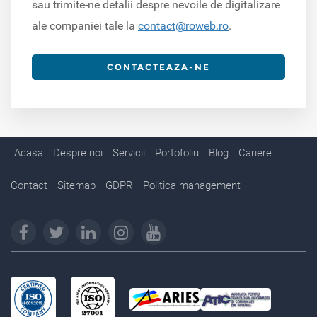
sau trimite-ne detalii despre nevoile de digitalizare
ale companiei tale la
contact@roweb.ro
.
CONTACTEAZA-NE
Acasa
Despre noi
Servicii
Portofoliu
Blog
Cariere
Contact
Sitemap
GDPR
Politica management