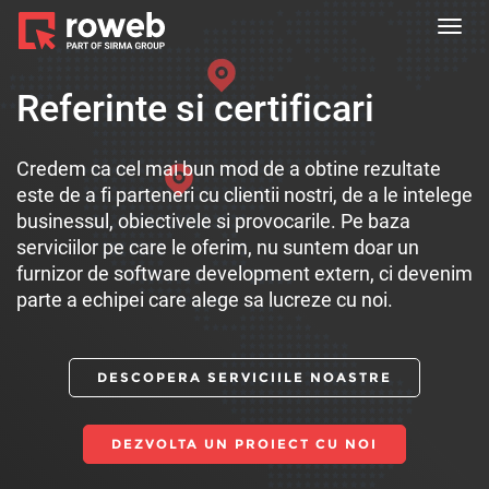
Toggl
navig
Referinte si certificari
Credem ca cel mai bun mod de a obtine rezultate
este de a fi parteneri cu clientii nostri, de a le intelege
businessul, obiectivele si provocarile. Pe baza
serviciilor pe care le oferim, nu suntem doar un
furnizor de software development extern, ci devenim
parte a echipei care alege sa lucreze cu noi.
DESCOPERA SERVICIILE NOASTRE
DEZVOLTA UN PROIECT CU NOI