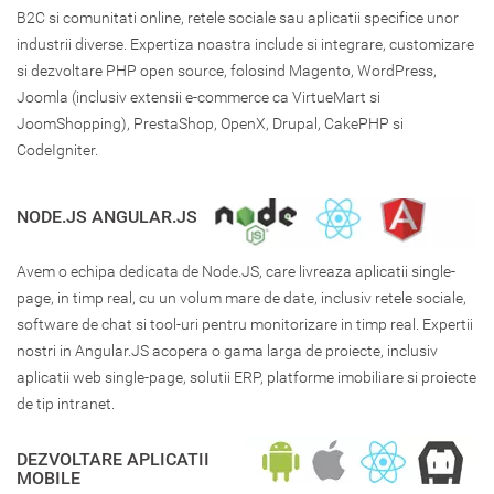
B2C si comunitati online, retele sociale sau aplicatii specifice unor
industrii diverse. Expertiza noastra include si integrare, customizare
si dezvoltare PHP open source, folosind Magento, WordPress,
Joomla (inclusiv extensii e-commerce ca VirtueMart si
JoomShopping), PrestaShop, OpenX, Drupal, CakePHP si
CodeIgniter.
NODE.JS ANGULAR.JS
Avem o echipa dedicata de Node.JS, care livreaza aplicatii single-
page, in timp real, cu un volum mare de date, inclusiv retele sociale,
software de chat si tool-uri pentru monitorizare in timp real. Expertii
nostri in Angular.JS acopera o gama larga de proiecte, inclusiv
aplicatii web single-page, solutii ERP, platforme imobiliare si proiecte
de tip intranet.
DEZVOLTARE APLICATII
MOBILE