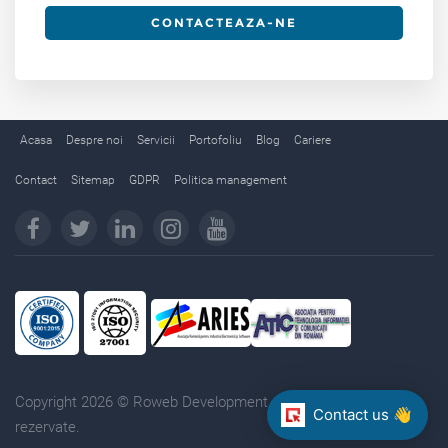
CONTACTEAZA-NE
Acasa
Despre noi
Servicii
Portofoliu
Blog
Cariere
Contact
Sitemap
GDPR
Politica management
Copyright 2026 © Roweb Development. Toate drepturile
Contact us 👋
rezervate.