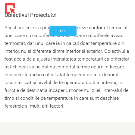
Toggl
Node.js, Raspberry Pi, BlueTooth,
TEHNOLOGII
navig
Obiectivul Proiectului
WiFi
Acest proiect si-a propus sa optimizeze confortul termic al
CATEGORII
IoT
unei case cu calorifere electrice. Toate caloriferele aveau
termostat, dar unul care ia in calcul doar temperature din
interior, nu si diferenta dintre interior si exterior. Obiectivul a
fost acela de a ajusta intensitatea temperaturii caloriferelor
astfel incat sa se obtina confortul termic optim in fiecare
incapere, luand in calcul atat temperatura in exteriorul
locuintei, cat si nivelul de temperatura dorit in interior, in
functie de destinatia incaperii, momentul zilei, intervalul de
timp si conditiile de temperatura in care sunt deschise
ferestrele si multi alti factori.