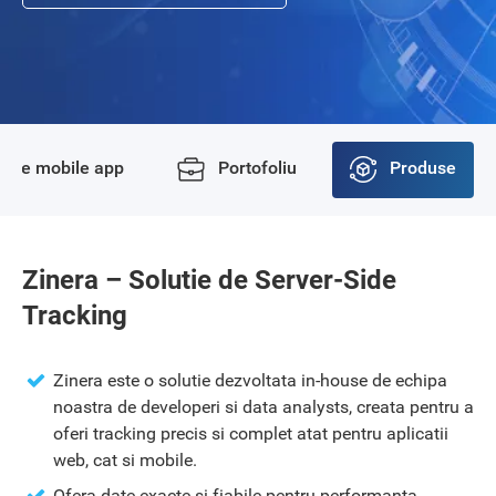
rce mobile app
Portofoliu
Produse
Zinera – Solutie de Server-Side
Tracking
Zinera este o solutie dezvoltata in-house de echipa
noastra de developeri si data analysts, creata pentru a
oferi tracking precis si complet atat pentru aplicatii
web, cat si mobile.
Ofera date exacte si fiabile pentru performanta