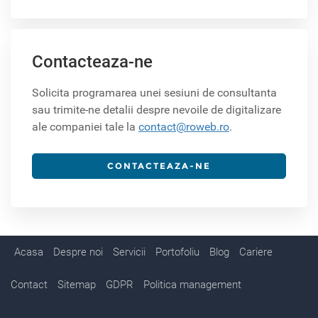
Contacteaza-ne
Solicita programarea unei sesiuni de consultanta
sau trimite-ne detalii despre nevoile de digitalizare
ale companiei tale la
contact@roweb.ro
.
CONTACTEAZA-NE
Acasa
Despre noi
Servicii
Portofoliu
Blog
Cariere
Contact
Sitemap
GDPR
Politica management