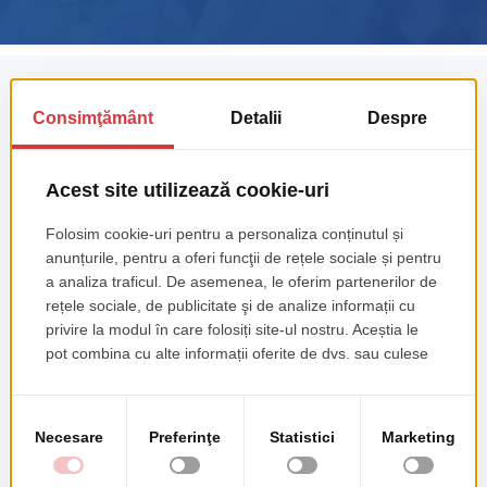
Our partner products
Loyax - Transform in-store visitors
into loyal customers
Loyax™ is your customisable loyalty management
platform, specially tailored to showcase your unique
brand identity.
CONTACTEAZA-NE