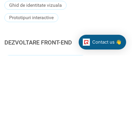
Ghid de identitate vizuala
Prototipuri interactive
DEZVOLTARE FRONT-END
Contact us 👋
Arhitectura si structura tehnologica
Dezvoltare nativa pentru mobil si layout-uri adaptative
/ responsive
Implementare CMS
Sugestii / directii pentru dezvoltare ulterioara
Asistenta pentru integrare
Optimizarea vitezei aplicand cele mai bune practici