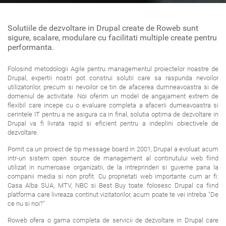
Solutiile de dezvoltare in Drupal create de Roweb sunt
sigure, scalare, modulare cu facilitati multiple create pentru
performanta.
Folosind metodologii Agile pentru managementul proiectelor noastre de
Drupal, expertii nostri pot construi solutii care sa raspunda nevoilor
utilizatorilor, precum si nevoilor ce tin de afacerea dumneavoastra si de
domeniul de activitate. Noi oferim un model de angajament extrem de
flexibil care incepe cu o evaluare completa a afacerii dumeavoastra si
cerintele IT pentru a ne asigura ca in final, solutia optima de dezvoltare in
Drupal va fi livrata rapid si eficient pentru a indeplini obiectivele de
dezvoltare.
Pornit ca un proiect de tip message board in 2001, Drupal a evoluat acum
intr-un sistem open source de management al continutului web fiind
utilizat in numeroase organizatii, de la intreprinderi si guverne pana la
companii media si non profit. Cu proprietati web importante cum ar fi:
Casa Alba SUA, MTV, NBC si Best Buy toate folosesc Drupal ca fiind
platforma care livreaza continut vizitatorilor, acum poate te vei intreba "De
ce nu si noi?"
Roweb ofera o gama completa de servicii de dezvoltare in Drupal care