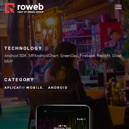
Toggl
navig
TECHNOLOGY
Android SDK, MPAndroidChart, GreenDao, Firebase, Retrofit, Glide,
MVP
CATEGORY
APLICATII MOBILE,
ANDROID