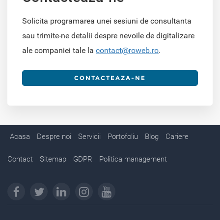
Solicita programarea unei sesiuni de consultanta
sau trimite-ne detalii despre nevoile de digitalizare
ale companiei tale la
contact@roweb.ro
.
CONTACTEAZA-NE
Acasa
Despre noi
Servicii
Portofoliu
Blog
Cariere
Contact
Sitemap
GDPR
Politica management