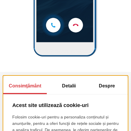
Notificari
Aplicatia mobila trimite in timp real notificari push
proprietarului restaurantului, sefului de sala si
angajatilor, pentru fiecare comanda si rezervare.