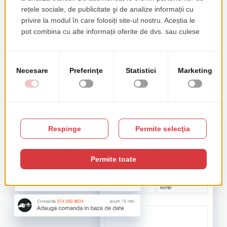
Asta ii ajuta sa se sincronizeze, sa proceseze mai
rapid cererile clientilor si sa demareze mai rapid
procesul de preparare, ceea ce duce la o servire mai
buna si mai rapida.
Pe ecranul cu setari, utilizatorii au posibilitatea de a
activa sau dezactiva notificarile push.