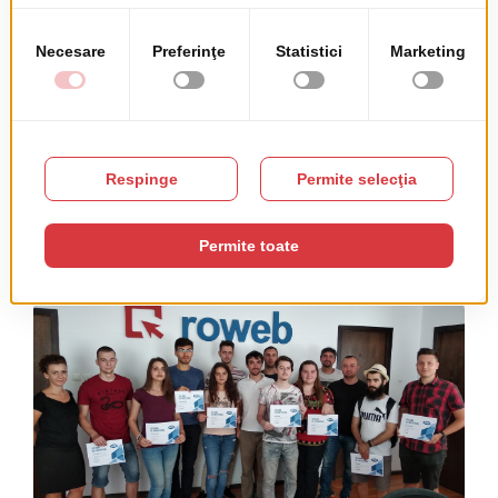
sustinere a business-urilor din diverse industrii prin solutii de
digitalizare. In […]
Citeste articolul integral →
Stagiul de Vara Roweb
Acest articol a fost publicat in categoria
Diverse
,
Viața la Roweb
in
10/04/2019
.