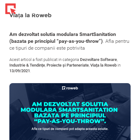
Toggl
navig
Viața la Roweb
Am dezvoltat solutia modulara SmartSanitation
(bazata pe principiul “pay-as-you-throw”)
. Afla pentru
ce tipuri de companii este potrivita
Acest articol a fost publicat in categoria
Dezvoltare Software
,
Industrie & Tendințe
,
Proiecte și Parteneriate
,
Viața la Roweb
in
13/09/2021
.