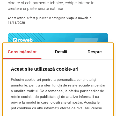
cladire si echipamente tehnice, echipe interne in
crestere si parteneriate extinse
Acest articol a fost publicat in categoria
Viața la Roweb
in
11/11/2020
.
Cu o experienta pe piata de profil de peste 16 ani, 140 de angajati si
peste 1000 de proiecte dezvoltate pentru companii (nationale si
internationale), Roweb a reusit sa transforme, in ultimele 8 luni, un
context problematic intr-o oportunitate de autodezvoltare dar si de