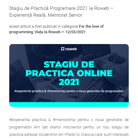
Stagiu de Practică Programare 2021 la Roweb –
Experiență Reală, Mentorat Senior
Acest articol a fost publicat in categoria
For the love of
programming
,
Viața la Roweb
in
12/03/2021
.
#experienta practica & #mentorship pentru o noua generatie de
programatori Am dat startul inscrierilor pentru un nou stagiu de
practica adresat studentilor din Pitesti si Craiova care sunt interesati