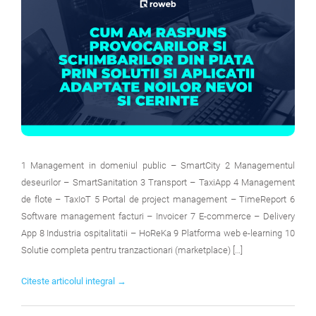
1 Management in domeniul public – SmartCity 2 Managementul
deseurilor – SmartSanitation 3 Transport – TaxiApp 4 Management
de flote – TaxIoT 5 Portal de project management – TimeReport 6
Software management facturi – Invoicer 7 E-commerce – Delivery
App 8 Industria ospitalitatii – HoReKa 9 Platforma web e-learning 10
Solutie completa pentru tranzactionari (marketplace) […]
Citeste articolul integral →