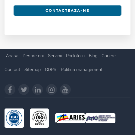
CONTACTEAZA-NE
Acasa
Despre noi
Servicii
Portofoliu
Blog
Cariere
Contact
Sitemap
GDPR
Politica management