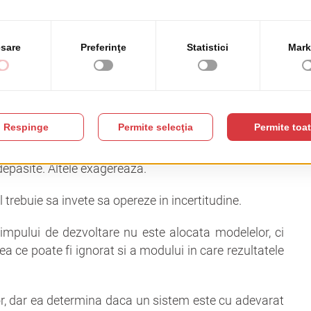
 „folosirea AI” in
area unui modul si atat.
a circula prin sistem.
aratiuni personale scrise in mii de stiluri diferite.
depasite. Altele exagereaza.
 trebuie sa invete sa opereze in incertitudine.
impului de dezvoltare nu este alocata modelelor, ci
ea ce poate fi ignorat si a modului in care rezultatele
ior, dar ea determina daca un sistem este cu adevarat