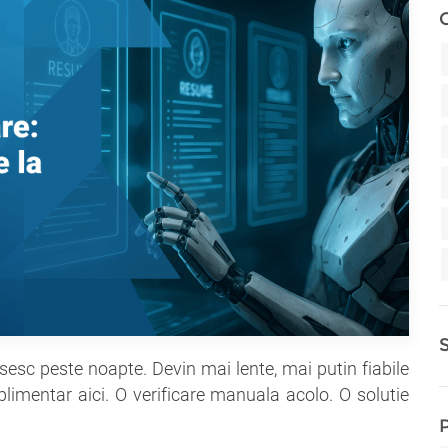
sesc peste noapte. Devin mai lente, mai putin fiabile
plimentar aici. O verificare manuala acolo. O solutie