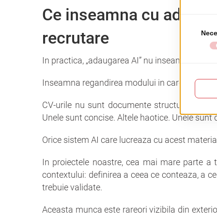
Ce inseamna cu adevarat
recrutare
In practica, „adaugarea AI” nu inseamna instal
Inseamna regandirea modului in care informati
CV-urile nu sunt documente structurate. Sunt n
Unele sunt concise. Altele haotice. Unele sunt 
Orice sistem AI care lucreaza cu acest material
In proiectele noastre, cea mai mare parte a t
contextului: definirea a ceea ce conteaza, a ce
trebuie validate.
Aceasta munca este rareori vizibila din exter