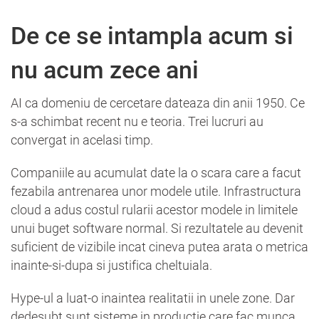
De ce se intampla acum si
nu acum zece ani
AI ca domeniu de cercetare dateaza din anii 1950. Ce
s-a schimbat recent nu e teoria. Trei lucruri au
convergat in acelasi timp.
Companiile au acumulat date la o scara care a facut
fezabila antrenarea unor modele utile. Infrastructura
cloud a adus costul rularii acestor modele in limitele
unui buget software normal. Si rezultatele au devenit
suficient de vizibile incat cineva putea arata o metrica
inainte-si-dupa si justifica cheltuiala.
Hype-ul a luat-o inaintea realitatii in unele zone. Dar
dedesubt sunt sisteme in productie care fac munca