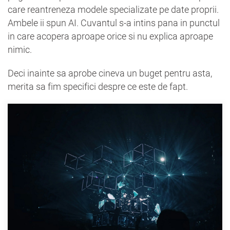
care reantreneza modele specializate pe date proprii.
Ambele ii spun AI. Cuvantul s-a intins pana in punctul
in care acopera aproape orice si nu explica aproape
nimic.
Deci inainte sa aprobe cineva un buget pentru asta,
merita sa fim specifici despre ce este de fapt.