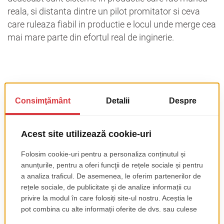
reala, si distanta dintre un pilot promitator si ceva
care ruleaza fiabil in productie e locul unde merge cea
mai mare parte din efortul real de inginerie.
Ar trebui sa construiesti, sa
cumperi sau sa integrezi?
Aproape nicio companie nu ar trebui sa construiasca
modele AI fundamentale. Asta e o problema pentru
organizatii cu echipe dedicate de cercetare si bugete
de infrastructura de noua cifre. Ce au nevoie
majoritatea companiilor e integrare: luarea modelelor
care exista deja, ajustarea lor unde e necesar pentru
un domeniu specific, si conectarea lor la fluxurile de