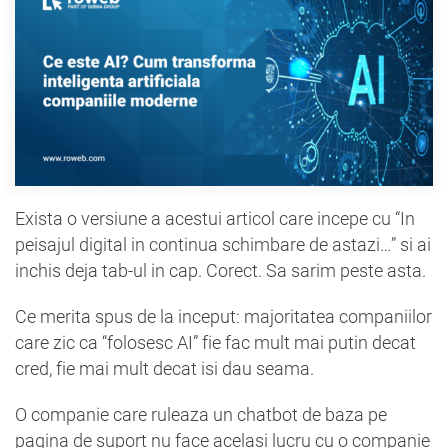
Exista o versiune a acestui articol care incepe cu “In
peisajul digital in continua schimbare de astazi…” si ai
inchis deja tab-ul in cap. Corect. Sa sarim peste asta.
Ce merita spus de la inceput: majoritatea companiilor
care zic ca “folosesc AI” fie fac mult mai putin decat
cred, fie mai mult decat isi dau seama.
O companie care ruleaza un chatbot de baza pe
pagina de suport nu face acelasi lucru cu o companie