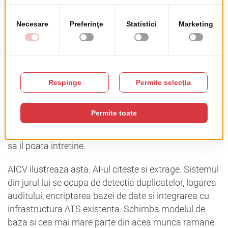
date si sistemele deja existente.
E mai greu decat suna, dar dificultatea e de obicei in
locuri diferite fata de ce se asteapta oamenii. Modelul
e adesea partea simpla. Ce ia mai mult timp e
construirea unor pipeline-uri de date curate si
consistente, scrierea logicii de fallback pentru cand
modelul greseste, configurarea monitorizarii care
prinde degradarea performantei inainte sa afecteze
utilizatorii, si documentarea sistemului suficient de
bine incat altcineva in afara de cel care l-a construit
sa il poata intretine.
AICV ilustreaza asta. AI-ul citeste si extrage. Sistemul
din jurul lui se ocupa de detectia duplicatelor, logarea
auditului, encriptarea bazei de date si integrarea cu
infrastructura ATS existenta. Schimba modelul de
baza si cea mai mare parte din acea munca ramane