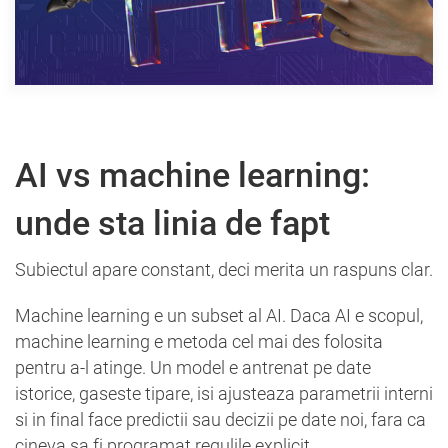
AI vs machine learning:
unde sta linia de fapt
Subiectul apare constant, deci merita un raspuns clar.
Machine learning e un subset al AI. Daca AI e scopul,
machine learning e metoda cel mai des folosita
pentru a-l atinge. Un model e antrenat pe date
istorice, gaseste tipare, isi ajusteaza parametrii interni
si in final face predictii sau decizii pe date noi, fara ca
cineva sa fi programat regulile explicit.