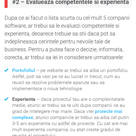
#2 – Evalueaza competentele si experienta
Dupa ce ai facut o lista scurta cu cel mult 5 companii
software, ar trebui sa le evaluezi competentele si
experienta, deoarece trebuie sa stii daca pot sa
indeplineasca cerintele pentru nevoile tale de
business. Pentru a putea face o decizie, informata,
corecta, ar trebui sa iei in considerare urmatoarele:
Portofoliul
– pe website ar trebui sa aiba un portofoliu.
Astfel, poti sa vezi pe ce au lucrat in trecut, cum au
reusit sa rezolve problemele aparute sau sa
implementeze o noua tehnologie.
Experienta
– daca proiectul tau are o complexitatate
medie, atunci ar trebui sa te uiti dupa companii ce au
grad de intelegere mai mare. Daca vrei
proiecte mai
complexe
, atunci companiile ar trebui sa aiba cel putin
3-5 ani experienta cu astfel de proiecte. Cu cat are mai
mult experienta compania, cu atat creste gradul de
reusita al proiectului.