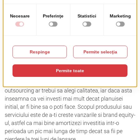
de comunicare.
#5 – Care sunt costurile?
Exista un singur raspuns la aceasta intrebare – ar
trebui sa stii de la bun inceput. Dar, in acelasi timp,
sunt cateva lucruri pe care ar trebui sa le ai in vedere.
In primul rand, bugetul alocat initial pentru valoarea
totala a unui proiect ar trebui sa poata fi marit, in caz
de nevoie. Atunci cand alegi o companie de
outsourcing ar trebui sa alegi calitatea, iar daca asta
inseamna ca vei investi mai mult decat planuisei
initial, ar fi bine sa o poti face. Scopul produsului sau
serviciului este de a-ti creste vanzarile si brand equity-
ul, astfel ca mai bine amortizezi investitia intr-o
perioada un pic mai lunga de timp decat sa fii pe
pierdere la trei luni de lansare.