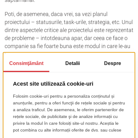
Poti, de asemenea, daca vrei, sa vezi planul
proiectului – statusurile, task-urile, strategia, etc. Unul
dintre aspectele critice ale proiectelui este reprezentat
de probleme – intotdeauna apar, dar ceea ce face o
companie sa fie foarte buna este modul in care le-au
rezolvat. Pentru a intelege intreg procesul, intreaba
echipa cu care lucrezi cum au rezolvat problemele si
ce le-au cauzat.
O alta modalitate de a vedea evolutia proiectului este
sa ai acces la demo-uri saptamanale. Dar pentru a
putea beneficia de aceste demo-uri, trebuie sa
colaborezi cu echipa pentru a putea livra cel mai bun
produs pentru nevoile tale. Ideal, colaborarea trebuie
sa fie stransa, ca si cand ai face parte din echipa,
astfel incat proiectul sa se desfasoare fara probleme