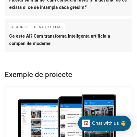
incetat sa mai fie ‘cum construim asta’ si a devenit ‘de ce
exista si ce se intampla daca gresim.'”
AI & INTELLIGENT SYSTEMS
Ce este AI? Cum transforma inteligenta artificiala
companiile moderne
Exemple de proiecte
Chat with us 👋