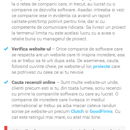
la o retea de companii care, in trecut, au lucrat cu o
companie ce dezvolta software. Asadar, intreaba si vezi
ce companie iese in evidenta ca avand un raport
calitate-pret/timp potrivit pentru tine, dar si cu
competente de comunicare ridicata. Sa livrezi un proiect
la termenul limita nu este acelasi lucru cu a avea o
relatie buna cu managerul de proiect.
Verifica website-ul
– Orice companie de software care
se respecta are un website care iti inspira incredere, asa
ca ar trebui sa te uiti dupa asta. De asemenea, cauta,
folosind cuvinte cheie, pe website-ul lor,
proiecte
care
se potrivesc cu ceea ce ai tu nevoie.
Cauta recenzii online
– Sunt multe website-uri unde,
clienti precum esti si tu, din toata lumea, scriu recenzii
cu privire la companiile software cu care au lucrat. O
companie de incredere care livreaza in mediul
international ar trebui sa aiba macar cateva randuri
scrise pe website-uri precum
Clutch
si
GoodFirms
. Cu
cat este ratingul mai mare, cu atat mai bine.