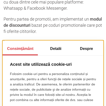
cu doua dintre cele mai populare platforme:
Whatsapp & Facebook Messenger.
Pentru partea de promotii, am implementat un
modul
de discounturi
bazat pe coduri promotionale care pot
fi oferite cititorilor.
Tot din aceasta categorie fac parte headerele si
bannerele care se pot schimba si adapta in functie de
ofertele pe care echipa Litera intentioneaza sa le
evidentieze.
De asemenea, printr-un sistem automat bazat pe un
algoritm care le analizeaza comportamentul din
platforma, cititorii pot primi
sugestii de produse
personalizate
, functionalitate care permite echipei
Litera sa-si sustina procesul de upselling.