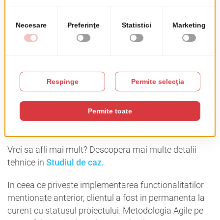
Interconectarea
platformei
cu celelalte branduri
subsidiare
de audiobooks si carti in format electronic,
permite echipei sa aiba o imagine de ansamblu
asupra procesului de achizitie, in timp ce cititorii pot
avea acces direct la alte produse care le-ar putea fi de
interes.
Atat echipa Litera, cat si cititorii pot afla instant
costurile finale ale produselor comandate si datele
aproximative de livrare, datorita unui
calculator
automat
pe care le-am implementat in platforma.
Vrei sa afli mai mult? Descopera mai multe detalii
tehnice in
Studiul de caz.
In ceea ce priveste implementarea functionalitatilor
mentionate anterior, clientul a fost in permanenta la
curent cu statusul proiectului. Metodologia Agile pe