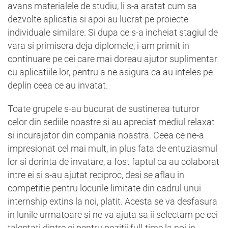
avans materialele de studiu, li s-a aratat cum sa
dezvolte aplicatia si apoi au lucrat pe proiecte
individuale similare. Si dupa ce s-a incheiat stagiul de
vara si primisera deja diplomele, i-am primit in
continuare pe cei care mai doreau ajutor suplimentar
cu aplicatiile lor, pentru a ne asigura ca au inteles pe
deplin ceea ce au invatat.
Toate grupele s-au bucurat de sustinerea tuturor
celor din sediile noastre si au apreciat mediul relaxat
si incurajator din compania noastra. Ceea ce ne-a
impresionat cel mai mult, in plus fata de entuziasmul
lor si dorinta de invatare, a fost faptul ca au colaborat
intre ei si s-au ajutat reciproc, desi se aflau in
competitie pentru locurile limitate din cadrul unui
internship extins la noi, platit. Acesta se va desfasura
in lunile urmatoare si ne va ajuta sa ii selectam pe cei
talentati dintre ei pentru pozitii full-time la noi in