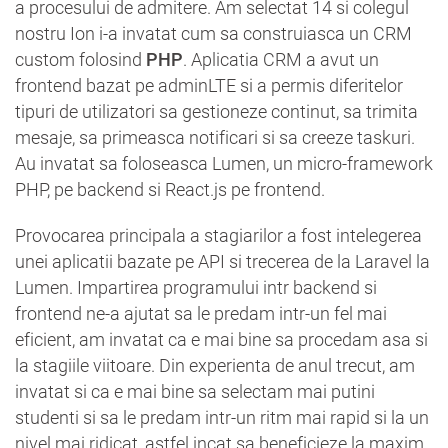
a procesului de admitere. Am selectat 14 si colegul
nostru Ion i-a invatat cum sa construiasca un CRM
custom folosind
PHP
. Aplicatia CRM a avut un
frontend bazat pe adminLTE si a permis diferitelor
tipuri de utilizatori sa gestioneze continut, sa trimita
mesaje, sa primeasca notificari si sa creeze taskuri.
Au invatat sa foloseasca Lumen, un micro-framework
PHP, pe backend si React.js pe frontend.
Provocarea principala a stagiarilor a fost intelegerea
unei aplicatii bazate pe API si trecerea de la Laravel la
Lumen. Impartirea programului intr backend si
frontend ne-a ajutat sa le predam intr-un fel mai
eficient, am invatat ca e mai bine sa procedam asa si
la stagiile viitoare. Din experienta de anul trecut, am
invatat si ca e mai bine sa selectam mai putini
studenti si sa le predam intr-un ritm mai rapid si la un
nivel mai ridicat, astfel incat sa beneficieze la maxim