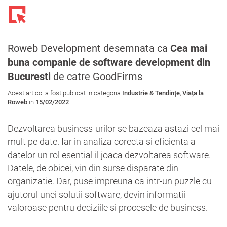
Toggl
navig
Roweb Development desemnata ca
Cea mai
buna companie de software development din
Bucuresti
de catre GoodFirms
Acest articol a fost publicat in categoria
Industrie & Tendințe
,
Viața la
Roweb
in
15/02/2022
.
Dezvoltarea business-urilor se bazeaza astazi cel mai
mult pe date. Iar in analiza corecta si eficienta a
datelor un rol esential il joaca dezvoltarea software.
Datele, de obicei, vin din surse disparate din
organizatie. Dar, puse impreuna ca intr-un puzzle cu
ajutorul unei solutii software, devin informatii
valoroase pentru deciziile si procesele de business.