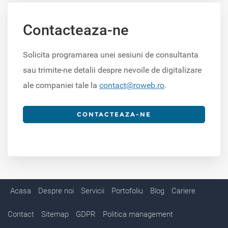
Contacteaza-ne
Solicita programarea unei sesiuni de consultanta
sau trimite-ne detalii despre nevoile de digitalizare
ale companiei tale la
contact@roweb.ro
.
CONTACTEAZA-NE
Acasa
Despre noi
Servicii
Portofoliu
Blog
Cariere
Contact
Sitemap
GDPR
Politica management