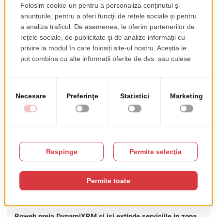
Subscribe
RSS FEED
Postari recente
INDUSTRIE & TENDINȚE
Cand sistemele critice devin indisponibile: ce ne invata
atacul cibernetic asupra ANCPI despre rezilienta
cibernetica
AI & INTELLIGENT SYSTEMS
Cum creeaza Enterprise AI valoare pentru afaceri dincolo
de chatboti
PROIECTE ȘI PARTENERIATE
Roweb preia DynamiXRM si isi extinde serviciile in zona