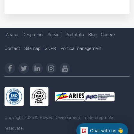
Acasa
Despre noi
Servicii
Portofoliu
Blog
Cariere
Contact
Sitemap
GDPR
Politica management
Copyright 2026 © Roweb Development. Toate drepturile
rezervate.
Chat with us 👋