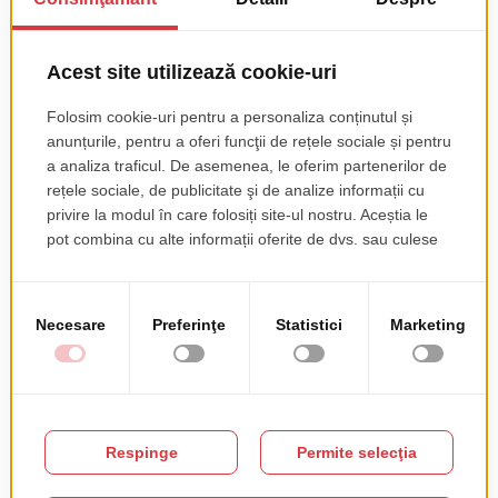
decenii.
Le multumim tuturor colegilor Roweb care au facut
posibil acest rezultat.
Si multumim Undelucram.ro pentru crearea unei
platforme in care vocea angajatilor modeleaza
companiile de maine.
DESCOPERA
Serviciile noastre de dezvoltare
de aplicatii web