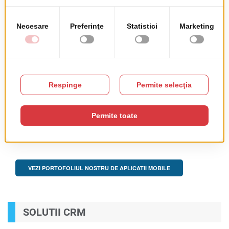
tranzactii rapide procese simplificate prin
automatizari etc.
Digitalizarea prezentarilor;
Setari instante pentru programari;
Tururi virtuale intuitive si usor de accesat de pe orice
dispozitiv;
Solutii pentru managementul datelor care provin din
surse diverse;
Experiente personalizate.
VEZI PORTOFOLIUL NOSTRU DE APLICATII MOBILE
SOLUTII CRM