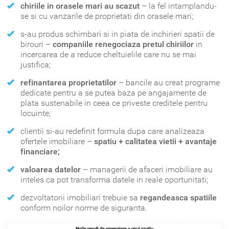
chiriile in orasele mari au scazut
– la fel intamplandu-
se si cu vanzarile de proprietati din orasele mari;
s-au produs schimbari si in piata de inchirieri spatii de
birouri –
companiile renegociaza pretul chiriilor
in
incercarea de a reduce cheltuielile care nu se mai
justifica;
refinantarea proprietatilor
– bancile au creat programe
dedicate pentru a se putea baza pe angajamente de
plata sustenabile in ceea ce priveste creditele pentru
locuinte;
clientii si-au redefinit formula dupa care analizeaza
ofertele imobiliare –
spatiu + calitatea vietii + avantaje
financiare;
valoarea datelor
– managerii de afaceri imobiliare au
inteles ca pot transforma datele in reale oportunitati;
dezvoltatorii imobiliari trebuie sa
regandeasca spatiile
conform noilor norme de siguranta.