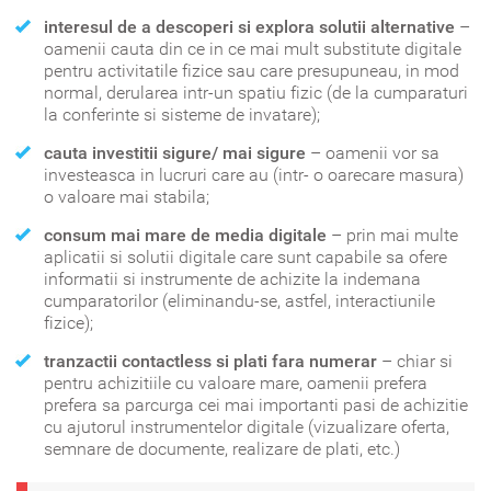
interesul de a descoperi si explora solutii alternative
–
oamenii cauta din ce in ce mai mult substitute digitale
pentru activitatile fizice sau care presupuneau, in mod
normal, derularea intr-un spatiu fizic (de la cumparaturi
la conferinte si sisteme de invatare);
cauta investitii sigure/ mai sigure
– oamenii vor sa
investeasca in lucruri care au (intr- o oarecare masura)
o valoare mai stabila;
consum mai mare de media digitale
– prin mai multe
aplicatii si solutii digitale care sunt capabile sa ofere
informatii si instrumente de achizite la indemana
cumparatorilor (eliminandu-se, astfel, interactiunile
fizice);
tranzactii contactless si plati fara numerar
– chiar si
pentru achizitiile cu valoare mare, oamenii prefera
prefera sa parcurga cei mai importanti pasi de achizitie
cu ajutorul instrumentelor digitale (vizualizare oferta,
semnare de documente, realizare de plati, etc.)