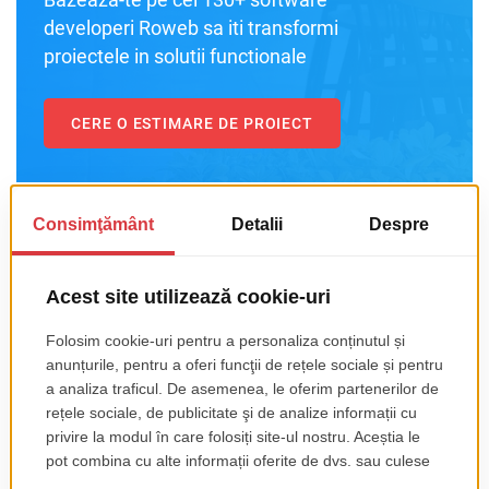
developeri Roweb sa iti transformi
proiectele in solutii functionale
CERE O ESTIMARE DE PROIECT
Tendinte digitale la care poti raspunde cu
aplicatii
mobile
Instrumente digitale pentru evaluari
Solutii pentru managementul datelor care provin din
surse diverse
Instrumente proactive (aplicatii inteligente):
sincronizarea criteriilor de cautare cu ofertele
imobiliare;