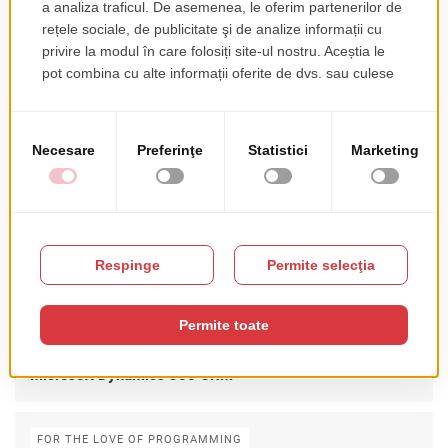
Postari recente
INDUSTRIE & TENDINȚE
Cand sistemele critice devin indisponibile: ce ne invata
atacul cibernetic asupra ANCPI despre rezilienta
cibernetica
AI & INTELLIGENT SYSTEMS
Cum creeaza Enterprise AI valoare pentru afaceri dincolo
de chatboti
PROIECTE ȘI PARTENERIATE
Roweb preia DynamiXRM si isi extinde serviciile in zona
Microsoft Dynamics 365 CRM
FOR THE LOVE OF PROGRAMMING