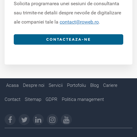
Solicita programarea unei sesiuni de consultanta
sau trimite-ne detalii despre nevoile de digitalizare
ale companiei tale la
contact@roweb.ro
.
CONTACTEAZA-NE
Acasa
Despre noi
Servicii
Portofoliu
Blog
Cariere
Contact
Sitemap
GDPR
Politica management