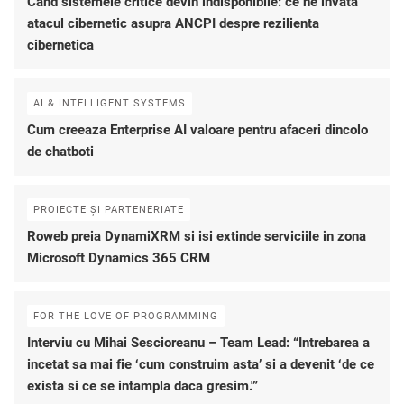
Cand sistemele critice devin indisponibile: ce ne invata
atacul cibernetic asupra ANCPI despre rezilienta
cibernetica
AI & INTELLIGENT SYSTEMS
Cum creeaza Enterprise AI valoare pentru afaceri dincolo
de chatboti
PROIECTE ȘI PARTENERIATE
Roweb preia DynamiXRM si isi extinde serviciile in zona
Microsoft Dynamics 365 CRM
FOR THE LOVE OF PROGRAMMING
Interviu cu Mihai Sescioreanu – Team Lead: “Intrebarea a
incetat sa mai fie ‘cum construim asta’ si a devenit ‘de ce
exista si ce se intampla daca gresim.'”