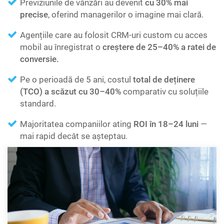
Previziunile de vânzări au devenit
cu 30% mai
precise
, oferind managerilor o imagine mai clară.
Agențiile care au folosit CRM-uri custom cu acces
mobil au înregistrat o
creștere de 25–40% a ratei de
conversie.
Pe o perioadă de 5 ani, costul
total de deținere
(TCO) a scăzut cu 30–40%
comparativ cu soluțiile
standard.
Majoritatea companiilor ating
ROI în 18–24 luni
—
mai rapid decât se așteptau.