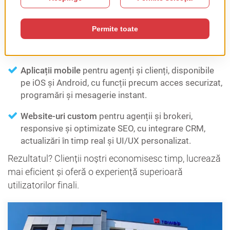
CRM-uri custom
care centralizează managementul
proprietăților, interacțiunile cu clienții, documentația
și fluxurile de vânzări — cu instrumente de
automatizare și integrări cu aplicații terțe.
Aplicații mobile
pentru agenți și clienți, disponibile
pe iOS și Android, cu funcții precum acces securizat,
programări și mesagerie instant.
Website-uri custom
pentru agenții și brokeri,
responsive și optimizate SEO, cu integrare CRM,
actualizări în timp real și UI/UX personalizat.
Rezultatul? Clienții noștri economisesc timp, lucrează
mai eficient și oferă o experiență superioară
utilizatorilor finali.