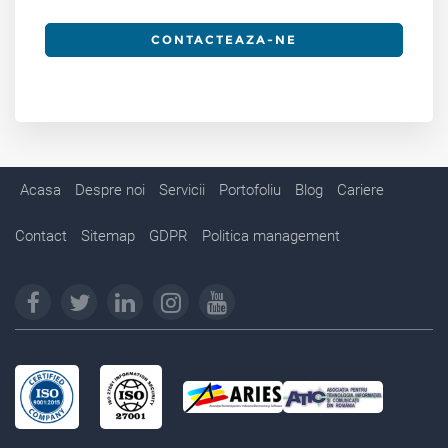
CONTACTEAZA-NE
Acasa
Despre noi
Servicii
Portofoliu
Blog
Cariere
Contact
Sitemap
GDPR
Politica management