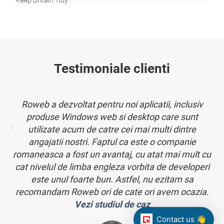
Keep Britain Tidy
Testimoniale clienti
Roweb a dezvoltat pentru noi aplicatii, inclusiv
Am
n
produse Windows web si desktop care sunt
edit
utilizate acum de catre cei mai multi dintre
nic
angajatii nostri. Faptul ca este o companie
 am
romaneasca a fost un avantaj, cu atat mai mult cu
re
cat nivelul de limba engleza vorbita de developeri
este unul foarte bun. Astfel, nu ezitam sa
m
recomandam Roweb ori de cate ori avem ocazia.
f
Vezi studiul de caz
d
Contact us 👋