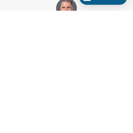
Tim Styles
bal
Chief Information Officer la nGAGE (numele initial
al companiei Human Capital Investment Group)
Descopera portofoliul