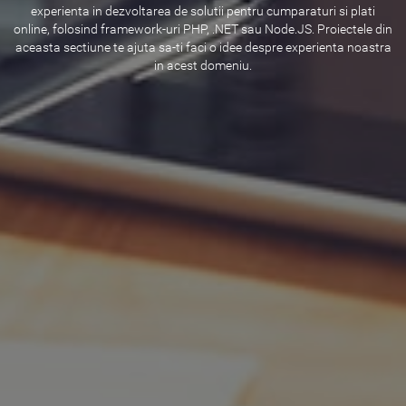
experienta in dezvoltarea de solutii pentru cumparaturi si plati
online, folosind framework-uri PHP, .NET sau Node.JS. Proiectele din
aceasta sectiune te ajuta sa-ti faci o idee despre experienta noastra
in acest domeniu.